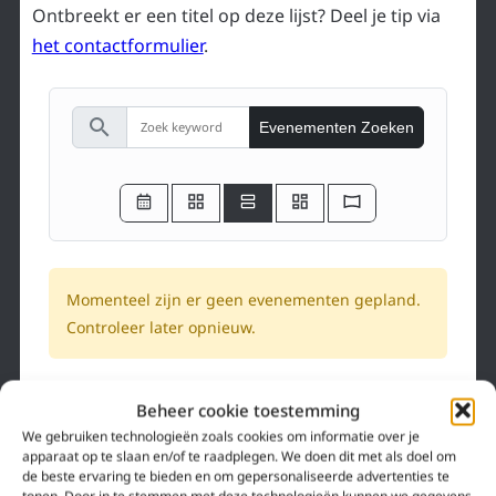
Ontbreekt er een titel op deze lijst? Deel je tip via
het contactformulier
.
search
Evenementen Zoeken
Momenteel zijn er geen evenementen gepland.
Controleer later opnieuw.
Beheer cookie toestemming
We gebruiken technologieën zoals cookies om informatie over je
NIEUWSBRIEF
apparaat op te slaan en/of te raadplegen. We doen dit met als doel om
de beste ervaring te bieden en om gepersonaliseerde advertenties te
tonen. Door in te stemmen met deze technologieën kunnen we gegevens