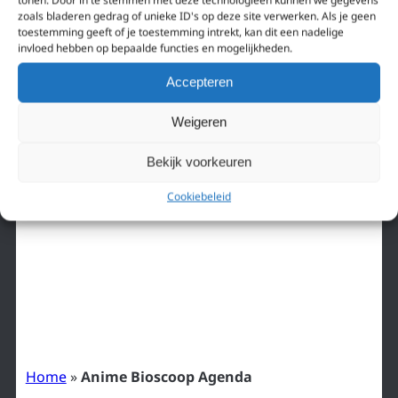
Als je nieuwe bioscoopreleases van anime niet wil
zoals bladeren gedrag of unieke ID's op deze site verwerken. Als je geen
toestemming geeft of je toestemming intrekt, kan dit een nadelige
missen, sla je onze nieuwsbrief niet over. Schrijf je
invloed hebben op bepaalde functies en mogelijkheden.
nu in!
Accepteren
Weigeren
Bekijk voorkeuren
Cookiebeleid
Enter your email address
Email
INSCHRIJVEN
Home
»
Anime Bioscoop Agenda