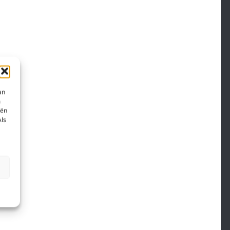
an
m
eën
Als