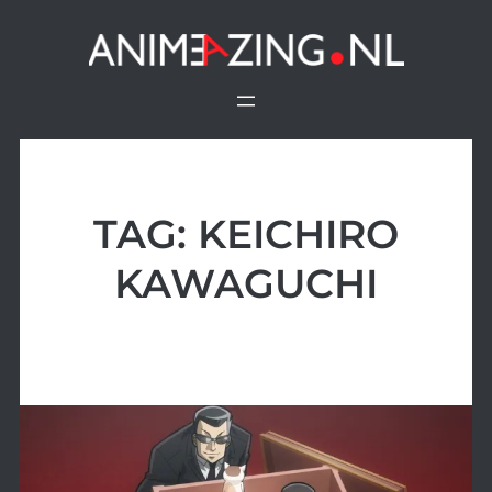
Ga
naar
de
inhoud
TAG:
KEICHIRO
KAWAGUCHI