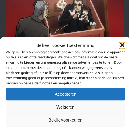
Beheer cookie toestemming
We gebruiken technologieën zoals cookies om informatie over je apparaat
28 augustus 2019
op te slaan en/of te raadplegen. We doen dit met als doel om de beste
MR. TONEGAWA MIDDLE MANAGEMENT BLUES:
ervaring te bieden en om gepersonaliseerde advertenties te tonen. Door
in te stemmen met deze technologieën kunnen we gegevens zoals
BANAAL MAAR OVER-THE-TOP
bladeren gedrag of unieke ID's op deze site verwerken. Als je geen
toestemming geeft of je toestemming intrekt, kan dit een nadelige invloed
Ooit was het een kleine niche, maar de laatste jaren is de populariteit van
hebben op bepaalde functies en mogelijkheden.
anime en manga over gokken flink toegenomen. Er zijn nog steeds niet
heel veel…
Accepteren
Weigeren
Bekijk voorkeuren