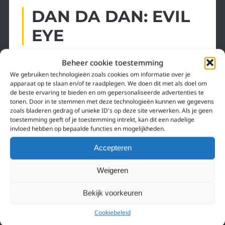
DAN DA DAN: EVIL
EYE
Beheer cookie toestemming
DAN DA DAN: Evil Eye volgt Momo, een pittige tiener
We gebruiken technologieën zoals cookies om informatie over je
met een familiegeschiedenis vol spirituele gaven, en
apparaat op te slaan en/of te raadplegen. We doen dit met als doel om
haar klasgenoot Okarun, een excentrieke fan van het
de beste ervaring te bieden en om gepersonaliseerde advertenties te
tonen. Door in te stemmen met deze technologieën kunnen we gegevens
occulte. In dit nieuwe hoofdstuk trekken ze naar een
zoals bladeren gedrag of unieke ID's op deze site verwerken. Als je geen
mysterieus kuuroord in een bergachtig stadje, waar
toestemming geeft of je toestemming intrekt, kan dit een nadelige
invloed hebben op bepaalde functies en mogelijkheden.
ze verblijven in een huis gehuurd door Jiji — Momo’s
jeugdvriend en oude vlam — om het duistere
Accepteren
geheim van zijn familie te ontrafelen.
Weigeren
Maar hun paranormale onderzoek ontspoort al snel
door vreemde dorpelingen en bizarre
Bekijk voorkeuren
gebeurtenissen. Wat ze uiteindelijk ontdekken, tart
elke verbeelding…
Cookiebeleid