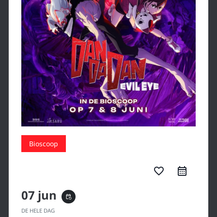
Bioscoop
favorite_border
07 jun
event_repeat
DE HELE DAG