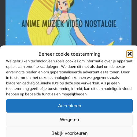
Beheer cookie toestemming
We gebruiken technologieën zoals cookies om informatie over je apparaat
op te slaan en/of te raadplegen. We doen dit met als doel om de beste
ervaring te bieden en om gepersonaliseerde advertenties te tonen. Door
in te stemmen met deze technologieën kunnen we gegevens zoals
17 september 2021
bladeren gedrag of unieke ID's op deze site verwerken. Als je geen
toestemming geeft of je toestemming intrekt, kan dit een nadelige invloed
NIEUWE ANIME MUZIEK VIDEO DUA LIPA
hebben op bepaalde functies en mogelijkheden.
BRENGT NOSTALGIE!
Accepteren
De clip van ‘Levitating’ is net een shoujo anime!
Weigeren
Bekijk voorkeuren