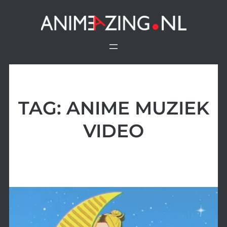
Ga
naar
de
inhoud
TAG:
ANIME MUZIEK
VIDEO