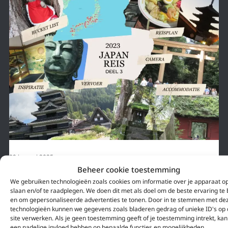
29 januari 2025
Beheer cookie toestemming
8 PRACHTIGE BEZIENSWAARDIGHEDEN IN
We gebruiken technologieën zoals cookies om informatie over je apparaat op
JAPAN ZONDER MASSA TOERISME – TERUGBLIK
slaan en/of te raadplegen. We doen dit met als doel om de beste ervaring te
JAPAN REIS 2023 | DEEL 3
en om gepersonaliseerde advertenties te tonen. Door in te stemmen met de
technologieën kunnen we gegevens zoals bladeren gedrag of unieke ID's op
Een foto zegt meer dan 1000 woorden, maar sommige dingen doet een
site verwerken. Als je geen toestemming geeft of je toestemming intrekt, kan 
foto gewoon te kort. Op internet zie je veel berichten over overtoerisme in
een nadelige invloed hebben op bepaalde functies en mogelijkheden.