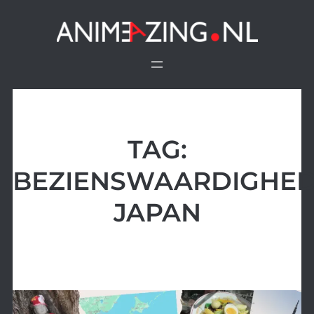
Ga
naar
de
inhoud
TAG:
BEZIENSWAARDIGHE
JAPAN