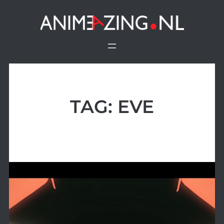
Ga
naar
de
inhoud
TAG:
EVE