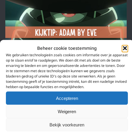
Beheer cookie toestemming
We gebruiken technologieën zoals cookies om informatie over je apparaat
op te slaan en/of te raadplegen. We doen dit met als doel om de beste
13 maart 2022
ervaring te bieden en om gepersonaliseerde advertenties te tonen. Door
in te stemmen met deze technologieën kunnen we gegevens zoals
SINGER-SONGWRITER EVE MAAKT LIVE ACTION,
bladeren gedrag of unieke ID's op deze site verwerken. Als je geen
ANIME EN MUZIEK OP
toestemming geeft of je toestemming intrekt, kan dit een nadelige invloed
hebben op bepaalde functies en mogelijkheden.
Hybride muziek show met drama, muziek en anime gemaakt door singer-
songwriter Eve!
Accepteren
Weigeren
Bekijk voorkeuren