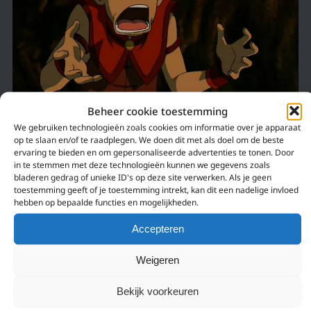
Beheer cookie toestemming
We gebruiken technologieën zoals cookies om informatie over je apparaat
9 maart 2017
op te slaan en/of te raadplegen. We doen dit met als doel om de beste
ervaring te bieden en om gepersonaliseerde advertenties te tonen. Door
INTRO’S VAN VROEGER DEEL 4
in te stemmen met deze technologieën kunnen we gegevens zoals
bladeren gedrag of unieke ID's op deze site verwerken. Als je geen
Dit is helaas toch echt wel het allerlaatste deel. Omdat Animes een grote
toestemming geeft of je toestemming intrekt, kan dit een nadelige invloed
invloed hadden/hebben op tekenfilms die niet in japan zijn gemaakt lijken
hebben op bepaalde functies en mogelijkheden.
een hoop buitenlandse tekenfilms…
Accepteren
Weigeren
Bekijk voorkeuren