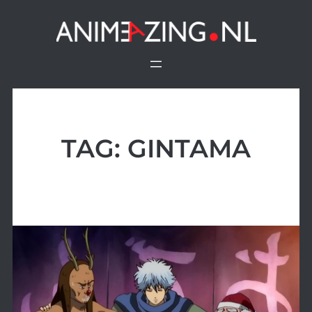
Ga
naar
de
inhoud
TAG:
GINTAMA