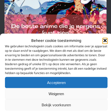
Beheer cookie toestemming
We gebruiken technologieën zoals cookies om informatie over je apparaat
op te slaan en/of te raadplegen. We doen dit met als doel om de beste
5 november 2020
ervaring te bieden en om gepersonaliseerde advertenties te tonen. Door
in te stemmen met deze technologieën kunnen we gegevens zoals
DE BESTE ANIME DIE JE NERGENS LEGAAL KAN
bladeren gedrag of unieke ID's op deze site verwerken. Als je geen
ZIEN – KATANAGATARI
toestemming geeft of je toestemming intrekt, kan dit een nadelige invloed
hebben op bepaalde functies en mogelijkheden.
De anime van Katanagatari is nergens te koop of legaal te streamen en
dat is heel erg jammer. Deze serie is namelijk heel erg goed!
Accepteren
Weigeren
Bekijk voorkeuren