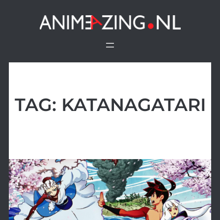
Ga
naar
de
inhoud
TAG:
KATANAGATARI