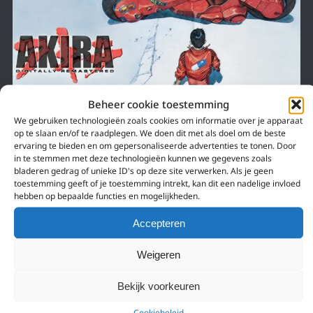
Beheer cookie toestemming
We gebruiken technologieën zoals cookies om informatie over je apparaat
op te slaan en/of te raadplegen. We doen dit met als doel om de beste
ervaring te bieden en om gepersonaliseerde advertenties te tonen. Door
15 december 2018
in te stemmen met deze technologieën kunnen we gegevens zoals
AKIRA: DE FILM DIE ONS ANIME BRACHT
bladeren gedrag of unieke ID's op deze site verwerken. Als je geen
toestemming geeft of je toestemming intrekt, kan dit een nadelige invloed
Akira is voor veel mensen de eerste anime die ze gezien hebben. Voor die
hebben op bepaalde functies en mogelijkheden.
mensen is het zien van deze film het begin van hun leven als anime…
Accepteren
Weigeren
Bekijk voorkeuren
Cookiebeleid