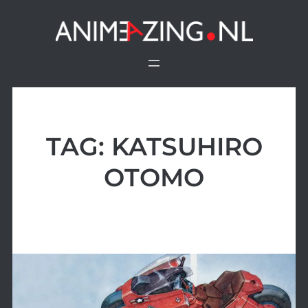
Ga
naar
de
inhoud
TAG:
KATSUHIRO
OTOMO