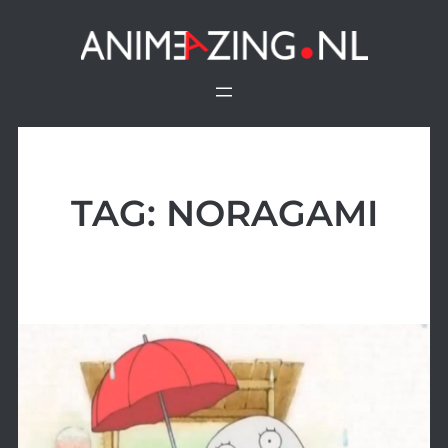
Ga
naar
de
inhoud
TAG:
NORAGAMI