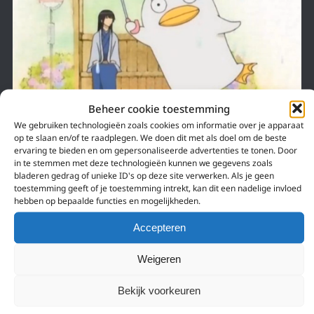
Beheer cookie toestemming
We gebruiken technologieën zoals cookies om informatie over je apparaat
op te slaan en/of te raadplegen. We doen dit met als doel om de beste
ervaring te bieden en om gepersonaliseerde advertenties te tonen. Door
12 december 2016
in te stemmen met deze technologieën kunnen we gegevens zoals
bladeren gedrag of unieke ID's op deze site verwerken. Als je geen
5X DE BESTE INTRO’S EN OUTRO’S!
toestemming geeft of je toestemming intrekt, kan dit een nadelige invloed
hebben op bepaalde functies en mogelijkheden.
Yay dit keer is het mijn beurt voor Music Monday! Gisteren hadden Yasumi
en ik het uitbreid over Anime intro’s en outro’s, het zijn er héél wat! Ik…
Accepteren
Weigeren
Bekijk voorkeuren