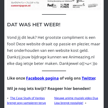
DAT WAS HET WEER!
Vond jij dit leuk? Het grootste compliment is een
fooi! Deze website draait op passie en plezier, maar
het onderhouden van een website kost geld.
Dankzij jouw bijdrage kunnen we Animeazing.nl
elke dag ietsje beter maken. Dankjewel o((>ω< ))o
Like onze
Facebook pagina
of volg ons
Twitter
.
Wil je nog iets kwijt? Reageer hier beneden!
«
The Case Study of Vanitas
Nieuwe anime muziek video Dua
brengt sexy vampieren terug
Lipa brengt nostalgie!
»