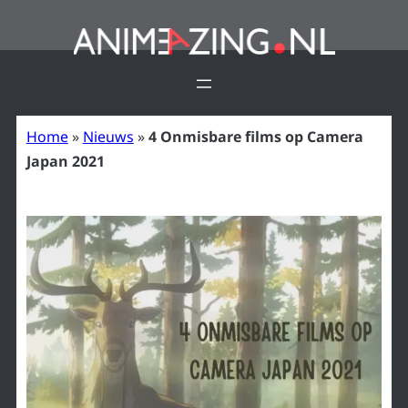
Ga
naar
de
inhoud
Home
»
Nieuws
»
4 Onmisbare films op Camera
Japan 2021