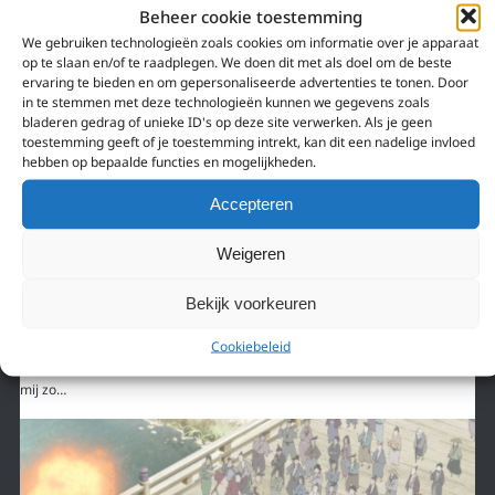
Beheer cookie toestemming
We gebruiken technologieën zoals cookies om informatie over je apparaat
op te slaan en/of te raadplegen. We doen dit met als doel om de beste
ervaring te bieden en om gepersonaliseerde advertenties te tonen. Door
in te stemmen met deze technologieën kunnen we gegevens zoals
bladeren gedrag of unieke ID's op deze site verwerken. Als je geen
toestemming geeft of je toestemming intrekt, kan dit een nadelige invloed
hebben op bepaalde functies en mogelijkheden.
Accepteren
5 april 2023
Weigeren
WIE IS MAKOTO SHINKAI? EEN TERUGBLIK OP
Bekijk voorkeuren
ZIJN FILMS EN THEMA’S.
Ik weet niet meer exact wanneer ik zijn film “5 Centimeters per Second”
Cookiebeleid
ontdekte. Het was op aanraden van iemand op het internet. Die film greep
mij zo…