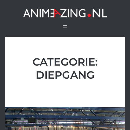
Ga
naar
de
inhoud
CATEGORIE:
DIEPGANG