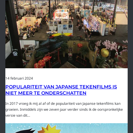
14 februari 2024
POPULARITEIT VAN JAPANSE TEKENFILMS IS
NIET MEER TE ONDERSCHATTEN
In 2017 vroeg ik mij al af of de populariteit van Japanse tekenfilms kan
groeien. Inmiddels zijn we zeven jaar verder sinds ik de oorspronkelijke
versie van dit…