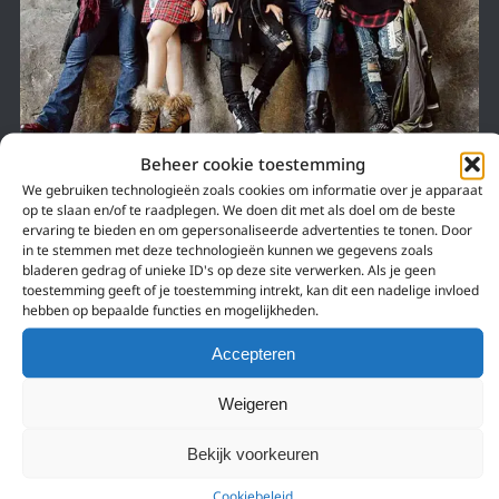
Beheer cookie toestemming
4 juni 2018
We gebruiken technologieën zoals cookies om informatie over je apparaat
op te slaan en/of te raadplegen. We doen dit met als doel om de beste
JAM PROJECT: GOUWE OUWE ANIME HITS IN
ervaring te bieden en om gepersonaliseerde advertenties te tonen. Door
NEDERLAND!
in te stemmen met deze technologieën kunnen we gegevens zoals
bladeren gedrag of unieke ID's op deze site verwerken. Als je geen
Je hebt iconen en je hebt iconen. De theme song van een anime is
toestemming geeft of je toestemming intrekt, kan dit een nadelige invloed
minstens zo belangrijk als de film of serie zelf. Soms wel belangrijker,
hebben op bepaalde functies en mogelijkheden.
aangezien je…
Accepteren
Weigeren
Bekijk voorkeuren
Cookiebeleid