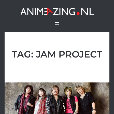
Ga
naar
de
inhoud
TAG:
JAM PROJECT