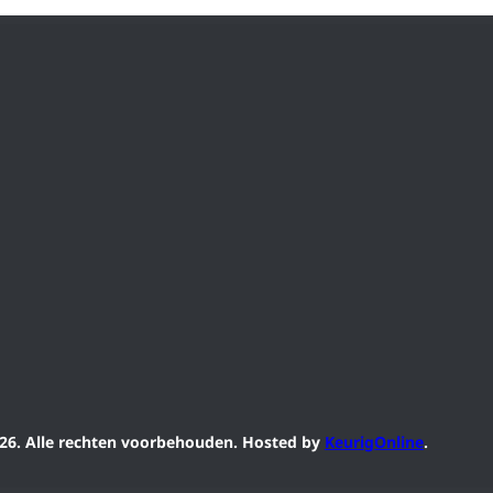
6. Alle rechten voorbehouden. Hosted by
KeurigOnline
.