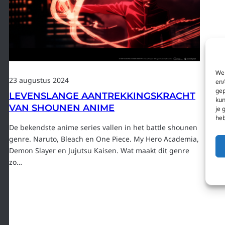
We 
23 augustus 2024
en/
gep
LEVENSLANGE AANTREKKINGSKRACHT
kun
VAN SHOUNEN ANIME
je 
heb
De bekendste anime series vallen in het battle shounen
genre. Naruto, Bleach en One Piece. My Hero Academia,
Demon Slayer en Jujutsu Kaisen. Wat maakt dit genre
zo…