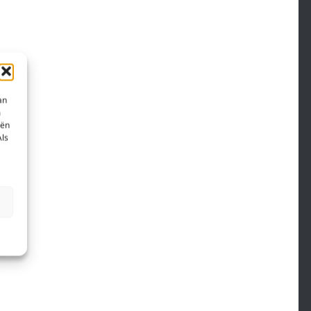
an
m
eën
Als