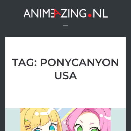
Ga
naar
de
inhoud
TAG:
PONYCANYON
USA