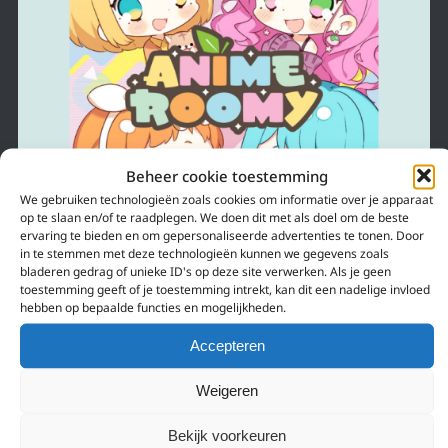
Beheer cookie toestemming
We gebruiken technologieën zoals cookies om informatie over je apparaat
op te slaan en/of te raadplegen. We doen dit met als doel om de beste
ervaring te bieden en om gepersonaliseerde advertenties te tonen. Door
in te stemmen met deze technologieën kunnen we gegevens zoals
4 april 2022
bladeren gedrag of unieke ID's op deze site verwerken. Als je geen
toestemming geeft of je toestemming intrekt, kan dit een nadelige invloed
NIEUWE PODCAST ‘ANIME ROOMY’
hebben op bepaalde functies en mogelijkheden.
GELANCEERD
Accepteren
Anime Roomy is een nieuwe podcast over anime en Japanse popcultuur!
Weigeren
Bekijk voorkeuren