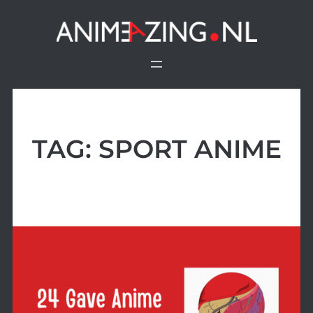
Ga
naar
de
inhoud
TAG:
SPORT ANIME