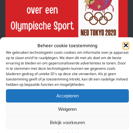
Beheer cookie toestemming
We gebruiken technologieën zoals cookies om informatie over je apparaat
op te slaan en/of te raadplegen. We doen dit met als doel om de beste
ervaring te bieden en om gepersonaliseerde advertenties te tonen. Door
23 juli 2021
in te stemmen met deze technologieën kunnen we gegevens zoals
24 MOTIVERENDE SPORT ANIME OP DE
bladeren gedrag of unieke ID's op deze site verwerken. Als je geen
toestemming geeft of je toestemming intrekt, kan dit een nadelige invloed
OLYMPISCHE SPELEN!
hebben op bepaalde functies en mogelijkheden.
Ga jij straks ook sporten?
Accepteren
Weigeren
Bekijk voorkeuren