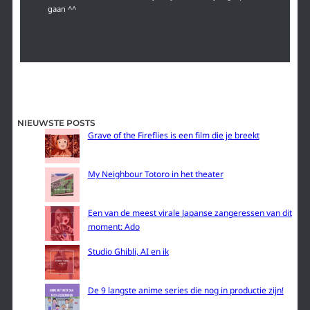
gaan ^^
NIEUWSTE POSTS
Grave of the Fireflies is een film die je breekt
My Neighbour Totoro in het theater
Een van de meest virale Japanse zangeressen van dit
moment: Ado
Studio Ghibli, AI en ik
De 9 langste anime series die nog in productie zijn!