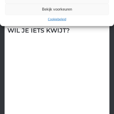
een Koreaanse cartoon: There She Is!!
vrouwen
»
Bekijk voorkeuren
PRAAT MEE!
Cookiebeleid
WIL JE IETS KWIJT?