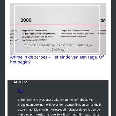
Anime in de zeroes – Het einde van een rage. Of
het begin?
AUTEUR
Bo
Ik ben een schrijver, SEO otaku en anime liefhebber. Mijn
blogs gaan voornamelijk over de recente films en series die ik
gezien heb. Maar mijn interesses zijn uitgebreid en ik deel ze
met veel enthousiasme. Voel je vrij om met mij in gesprek te