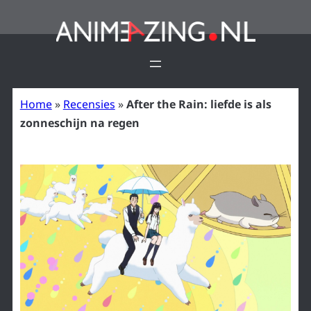
Ga
naar
de
inhoud
Home
»
Recensies
»
After the Rain: liefde is als
zonneschijn na regen