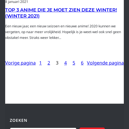
8 januari 2021
TOP 3 ANIME DIE JE MOET ZIEN DEZE WINTER!
(WINTER 2021)
Een nieuw jaar, een nieuw seizoen en nieuwe anime! 2020 kunnen we
vergeten, op naar meer vrolijkheid. Hopelijk is je-weet-wel ook snel geen
obstakel meer. Straks weer lekker…
Vorige pagina
1
2
3
4
5
6
Volgende pagina
ZOEKEN