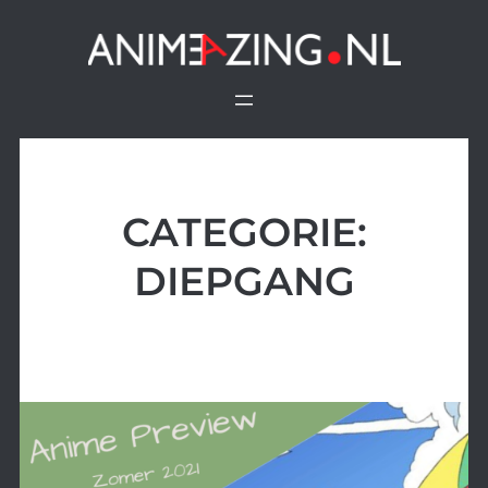
Ga
naar
de
inhoud
CATEGORIE:
DIEPGANG