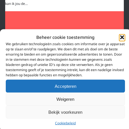
kan ik jou de…
Beheer cookie toestemming
We gebruiken technologieën zoals cookies om informatie over je apparaat
op te slaan en/of te raadplegen. We doen dit met als doel om de beste
ervaring te bieden en om gepersonaliseerde advertenties te tonen. Door
in te stemmen met deze technologieën kunnen we gegevens zoals
bladeren gedrag of unieke ID's op deze site verwerken. Als je geen
toestemming geeft of je toestemming intrekt, kan dit een nadelige invloed
hebben op bepaalde functies en mogelijkheden.
Accepteren
Weigeren
19 februari 2021
Bekijk voorkeuren
IS ILLEGAAL STREAMEN VAN ANIME VEILIG?
Cookiebeleid
(KISSANIME, ANIMEFLIX, ETC.)