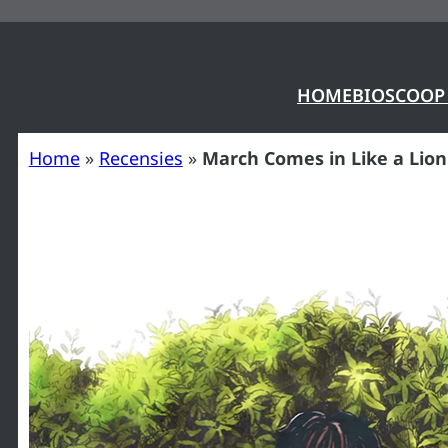
Ga
naar
de
HOME
BIOSCOOP
inhoud
Home
»
Recensies
»
March Comes in Like a Lion