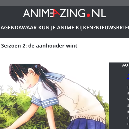
 AGENDA
WAAR KUN JE ANIME KIJKEN?
NIEUWSBRIE
 Seizoen 2: de aanhouder wint
AU
I
s
i