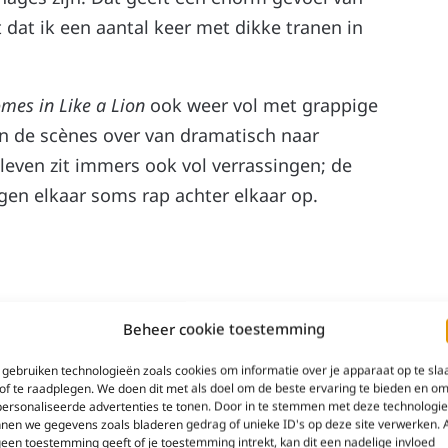
 dat ik een aantal keer met dikke tranen in
mes in Like a Lion
ook weer vol met grappige
 de scènes over van dramatisch naar
 leven zit immers ook vol verrassingen; de
gen elkaar soms rap achter elkaar op.
erfecte soundtrack. Elke specifieke scène
Beheer cookie toestemming
er Rei de zusjes bezoekt bijvoorbeeld, en de
gebruiken technologieën zoals cookies om informatie over je apparaat op te sla
lassieke instrumenten. Minimalistisch en
of te raadplegen. We doen dit met als doel om de beste ervaring te bieden en o
leidt de muziek echter af van wat er op het
ersonaliseerde advertenties te tonen. Door in te stemmen met deze technologi
nen we gegevens zoals bladeren gedrag of unieke ID's op deze site verwerken. 
de intro’s en outro’s heel passend, met
geen toestemming geeft of je toestemming intrekt, kan dit een nadelige invloed