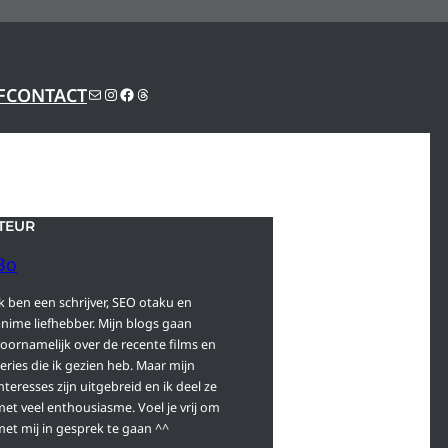
SUBSTACK
INSTAGRAM
FACEBOOK
THREADS
F
CONTACT
TEUR
Bo
k ben een schrijver, SEO otaku en
anime liefhebber. Mijn blogs gaan
voornamelijk over de recente films en
eries die ik gezien heb. Maar mijn
nteresses zijn uitgebreid en ik deel ze
met veel enthousiasme. Voel je vrij om
met mij in gesprek te gaan ^^