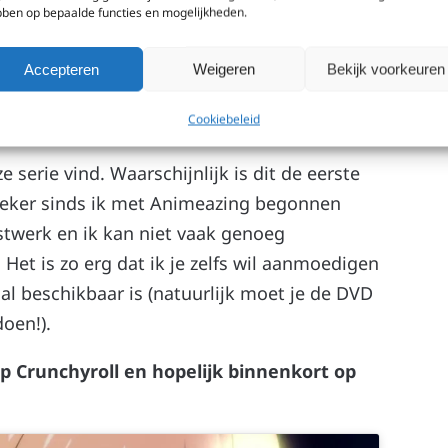
ben op bepaalde functies en mogelijkheden.
bewust vanaf de eerste tot de laatste
Accepteren
Weigeren
Bekijk voorkeuren
Cookiebeleid
serie vind. Waarschijnlijk is dit de eerste
. Zeker sinds ik met Animeazing begonnen
nstwerk en ik kan niet vaak genoeg
Het is zo erg dat ik je zelfs wil aanmoedigen
l beschikbaar is (natuurlijk moet je de DVD
doen!).
 op Crunchyroll en hopelijk binnenkort op