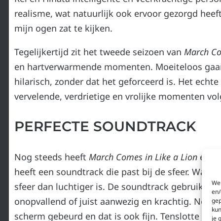
realisme, wat natuurlijk ook ervoor gezorgd heeft
mijn ogen zat te kijken.
Tegelijkertijd zit het tweede seizoen van
March Co
en hartverwarmende momenten. Moeiteloos gaan
hilarisch, zonder dat het geforceerd is. Het echte
vervelende, verdrietige en vrolijke momenten vol
PERFECTE SOUNDTRACK
Nog steeds heeft
March Comes in Like a Lion
een p
heeft een soundtrack die past bij de sfeer. Wanne
We 
sfeer dan luchtiger is. De soundtrack gebruikt k
en/
onopvallend of juist aanwezig en krachtig. Nooit 
gep
kun
scherm gebeurd en dat is ook fijn. Tenslotte zijn 
je 