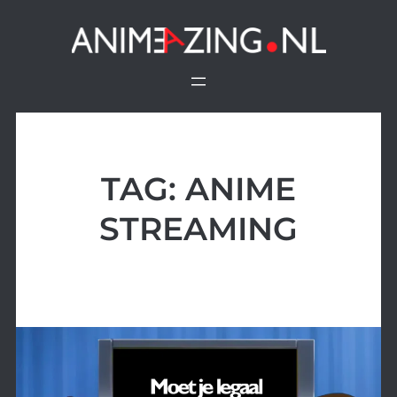
Ga
naar
de
inhoud
TAG:
ANIME
STREAMING