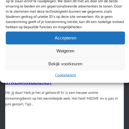
op te slaan en/of te raadplegen. We doen dit met als doel om de beste
ervaring te bieden en om gepersonaliseerde advertenties te tonen. Door
in te stemmen met deze technologieën kunnen we gegevens zoals
bladeren gedrag of unieke ID's op deze site verwerken. Als je geen
toestemming geeft of je toestemming intrekt, kan dit een nadelige invloed
hebben op bepaalde functies en mogelijkheden.
Accepteren
Weigeren
Bekijk voorkeuren
1 juli 2017
Cookiebeleid
HIDIVE: NIEUWE GRATIS ANIME
STREAMINGDIENST
Hé, jij daar! Heb je het al gehoord? Er is een nieuwe anime
streamingdienst op het wereldwijde web. Het heet ‘HIDIVE’ en is pas in
juni gestart. Tijd…