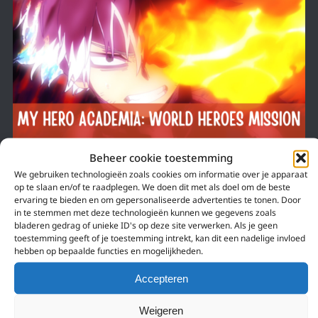
Beheer cookie toestemming
We gebruiken technologieën zoals cookies om informatie over je apparaat
op te slaan en/of te raadplegen. We doen dit met als doel om de beste
ervaring te bieden en om gepersonaliseerde advertenties te tonen. Door
20 januari 2022
in te stemmen met deze technologieën kunnen we gegevens zoals
bladeren gedrag of unieke ID's op deze site verwerken. Als je geen
RELEASE: DERDE MY HERO ACADEMIA FILM IN
toestemming geeft of je toestemming intrekt, kan dit een nadelige invloed
DE BIOSCOOP VANAF 27 JANUARI!
hebben op bepaalde functies en mogelijkheden.
Ga jij er heen? ????
Accepteren
Weigeren