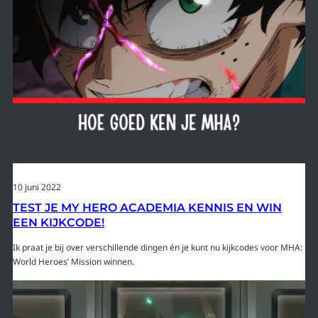
10 juni 2022
TEST JE MY HERO ACADEMIA KENNIS EN WIN
EEN KIJKCODE!
Ik praat je bij over verschillende dingen én je kunt nu kijkcodes voor MHA:
World Heroes’ Mission winnen.