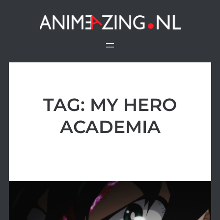
Ga
naar
de
inhoud
TAG:
MY HERO
ACADEMIA