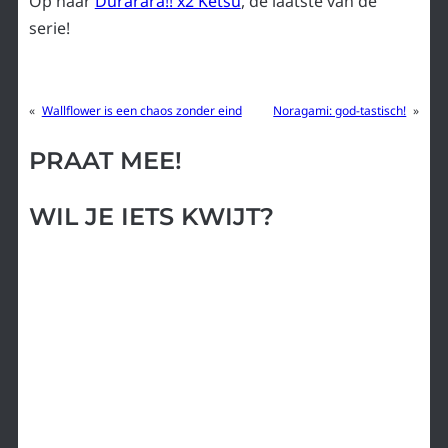
Op naar
Durarara!! x2 Ketsu
, de laatste van de
serie!
«
Wallflower is een chaos zonder eind
Noragami: god-tastisch!
»
PRAAT MEE!
WIL JE IETS KWIJT?