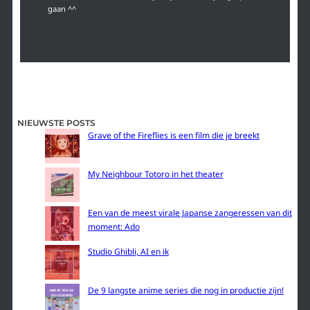
gaan ^^
NIEUWSTE POSTS
Grave of the Fireflies is een film die je breekt
My Neighbour Totoro in het theater
Een van de meest virale Japanse zangeressen van dit
moment: Ado
Studio Ghibli, AI en ik
De 9 langste anime series die nog in productie zijn!