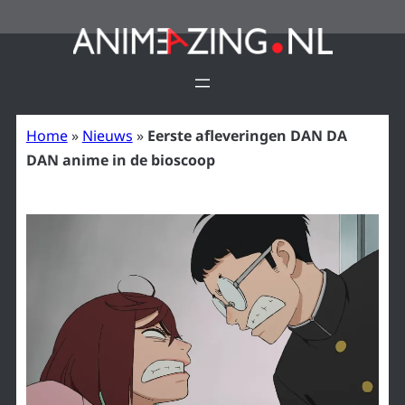
Ga
naar
de
inhoud
Home
»
Nieuws
»
Eerste afleveringen DAN DA
DAN anime in de bioscoop