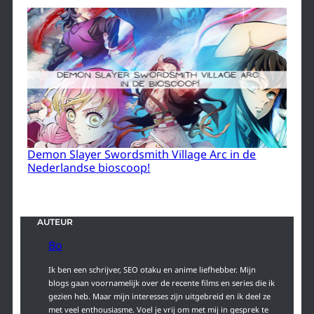
Demon Slayer Swordsmith Village Arc in de
Nederlandse bioscoop!
AUTEUR
Bo
Ik ben een schrijver, SEO otaku en anime liefhebber. Mijn
blogs gaan voornamelijk over de recente films en series die ik
gezien heb. Maar mijn interesses zijn uitgebreid en ik deel ze
met veel enthousiasme. Voel je vrij om met mij in gesprek te