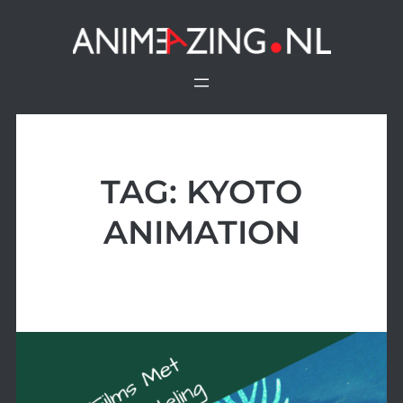
Ga
naar
de
inhoud
TAG:
KYOTO
ANIMATION