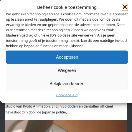
Beheer cookie toestemming
We gebruiken technologieën zoals cookies om informatie over je apparaat
op te slaan en/of te raadplegen. We doen dit met als doel om de beste
ervaring te bieden en om gepersonaliseerde advertenties te tonen. Door
in te stemmen met deze technologieën kunnen we gegevens zoals
bladeren gedrag of unieke ID's op deze site verwerken. Als je geen
toestemming geeft of je toestemming intrekt, kan dit een nadelige invloed
hebben op bepaalde functies en mogelijkheden.
Accepteren
Weigeren
18 juli 2019
Bekijk voorkeuren
36 DODEN BIJ BRANDSTICHTING JAPANSE ANIME
STUDIO KYOTO ANIMATION
Cookiebeleid
Op donderdag ochtend 10:30u plaatselijke tijd, ontstond er brand bij een
studio van Kyoto Animation. Er zijn 36 doden en tientallen officieel
bevestigd zijn door de Japanse politie,…