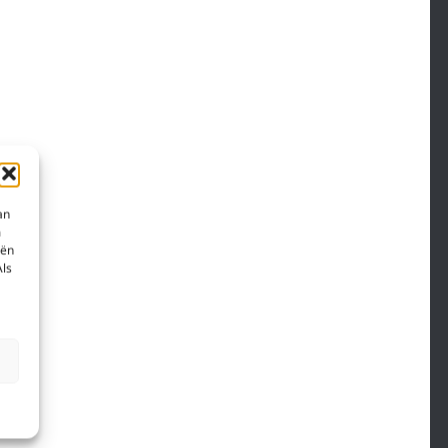
an
m
eën
Als