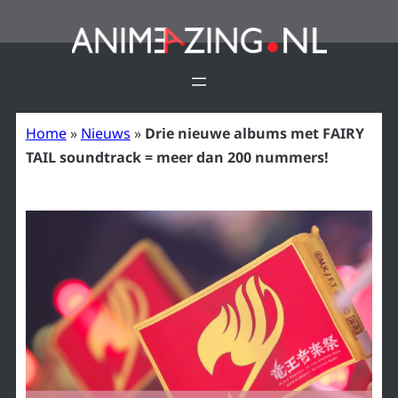
Ga
naar
de
inhoud
Home
»
Nieuws
»
Drie nieuwe albums met FAIRY
TAIL soundtrack = meer dan 200 nummers!