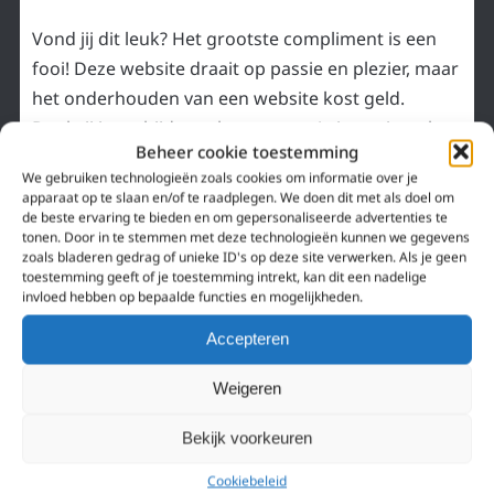
Vond jij dit leuk? Het grootste compliment is een
fooi! Deze website draait op passie en plezier, maar
het onderhouden van een website kost geld.
Dankzij jouw bijdrage kunnen we Animeazing.nl
Beheer cookie toestemming
elke dag ietsje beter maken. Dankjewel o((>ω< ))o
We gebruiken technologieën zoals cookies om informatie over je
apparaat op te slaan en/of te raadplegen. We doen dit met als doel om
de beste ervaring te bieden en om gepersonaliseerde advertenties te
Like onze
Facebook pagina
of volg ons
Twitter
.
tonen. Door in te stemmen met deze technologieën kunnen we gegevens
zoals bladeren gedrag of unieke ID's op deze site verwerken. Als je geen
Wil je nog iets kwijt? Reageer hier beneden!
toestemming geeft of je toestemming intrekt, kan dit een nadelige
invloed hebben op bepaalde functies en mogelijkheden.
«
Jujutsu Kaisen 0 vanaf 31 maart
Singer-Songwriter Eve maakt live
in de Nederlandse bioscoop!
action, anime en muziek op
»
Accepteren
PRAAT MEE!
Weigeren
Bekijk voorkeuren
WIL JE IETS KWIJT?
Cookiebeleid