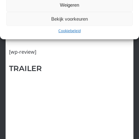
Fullmetal Alchemist
moet kijken. Ja, je moet beide
Weigeren
series kijken. Deze serie over en over kijken kan
geen straf zijn!
Bekijk voorkeuren
Cookiebeleid
TLDR
[wp-review]
TRAILER