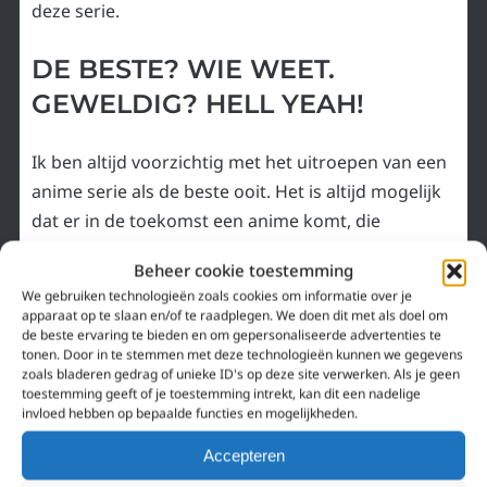
deze serie.
DE BESTE? WIE WEET.
GEWELDIG? HELL YEAH!
Ik ben altijd voorzichtig met het uitroepen van een
anime serie als de beste ooit. Het is altijd mogelijk
dat er in de toekomst een anime komt, die
Fullmetal Alchemist Brotherhood
kan overtreffen.
Beheer cookie toestemming
Dat dit een geweldige anime is, dat staat als een
We gebruiken technologieën zoals cookies om informatie over je
apparaat op te slaan en/of te raadplegen. We doen dit met als doel om
huis. Bovendien oogt en voelt FMA altijd nieuw
de beste ervaring te bieden en om gepersonaliseerde advertenties te
wanneer je de anime kijkt. De stijl is typisch
tonen. Door in te stemmen met deze technologieën kunnen we gegevens
zoals bladeren gedrag of unieke ID's op deze site verwerken. Als je geen
shounen, maar ontzettend cool en bomvol
toestemming geeft of je toestemming intrekt, kan dit een nadelige
kwaliteit. Een serie die je niet snel verget.
invloed hebben op bepaalde functies en mogelijkheden.
Accepteren
Daarom knik ik uitbundig, wanneer je vraagt of je