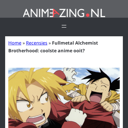
Ga
naar
de
inhoud
Home
»
Recensies
»
Fullmetal Alchemist
Brotherhood: coolste anime ooit?