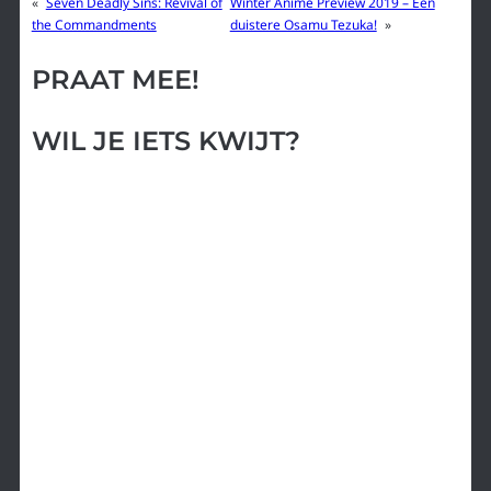
«
Seven Deadly Sins: Revival of
Winter Anime Preview 2019 – Een
the Commandments
duistere Osamu Tezuka!
»
PRAAT MEE!
WIL JE IETS KWIJT?