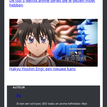
Dé top 5 Netflix anime series die je gezien moet
hebben
Hakyu Hoshin Engi: een nieuwe kans
AUTEUR
Bo
Ik ben een schrijver, SEO otaku en anime liefhebber. Mijn