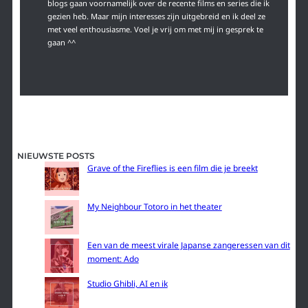
blogs gaan voornamelijk over de recente films en series die ik
gezien heb. Maar mijn interesses zijn uitgebreid en ik deel ze
met veel enthousiasme. Voel je vrij om met mij in gesprek te
gaan ^^
NIEUWSTE POSTS
Grave of the Fireflies is een film die je breekt
My Neighbour Totoro in het theater
Een van de meest virale Japanse zangeressen van dit
moment: Ado
Studio Ghibli, AI en ik