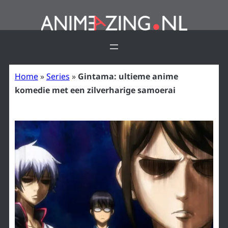
Ga
naar
de
inhoud
Home
»
Series
»
Gintama: ultieme anime
komedie met een zilverharige samoerai