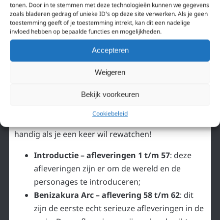
tonen. Door in te stemmen met deze technologieën kunnen we gegevens
zoals bladeren gedrag of unieke ID's op deze site verwerken. Als je geen
Dit is handig mocht je aan deze lange serie
toestemming geeft of je toestemming intrekt, kan dit een nadelige
invloed hebben op bepaalde functies en mogelijkheden.
beginnen. We raden je aan om hem helemaal te
kijken. Zeker vanaf aflevering 58 wordt de komedie
Accepteren
ook steeds beter. Zonder de komedie zijn deze
serieuze afleveringen minder impactvol!
Weigeren
Maar we begrijpen het ook als je het geduld er niet
Bekijk voorkeuren
voor kan opbrengen. Hier staan dus alle
Cookiebeleid
belangrijke Gintama story arcs op een rij. Ook
handig als je een keer wil rewatchen!
Introductie – afleveringen 1 t/m 57
: deze
afleveringen zijn er om de wereld en de
personages te introduceren;
Benizakura Arc – aflevering 58 t/m 62
: dit
zijn de eerste echt serieuze afleveringen in de