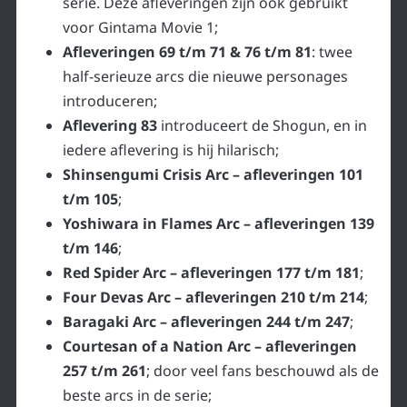
serie. Deze afleveringen zijn ook gebruikt
voor Gintama Movie 1;
Afleveringen 69 t/m 71 & 76 t/m 81
: twee
half-serieuze arcs die nieuwe personages
introduceren;
Aflevering 83
introduceert de Shogun, en in
iedere aflevering is hij hilarisch;
Shinsengumi Crisis Arc – afleveringen 101
t/m 105
;
Yoshiwara in Flames Arc – afleveringen 139
t/m 146
;
Red Spider Arc – afleveringen 177 t/m 181
;
Four Devas Arc – afleveringen 210 t/m 214
;
Baragaki Arc – afleveringen 244 t/m 247
;
Courtesan of a Nation Arc – afleveringen
257 t/m 261
; door veel fans beschouwd als de
beste arcs in de serie;