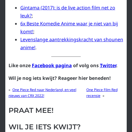
Gintama (2017): is de live action film net zo
leuk?
;
6x Beste Komedie Anime waar je niet van bij
komt!
;
Levenslange aantrekkingskracht van shounen
anime!
.
Like onze
Facebook pagina
of volg ons
Twitter
.
Wil je nog iets kwijt? Reageer hier beneden!
«
One Piece Red naar Nederland, en veel
One Piece Film Red
nieuws van CRX 2022!
recensie
»
PRAAT MEE!
WIL JE IETS KWIJT?