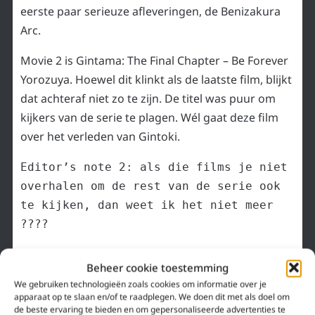
eerste paar serieuze afleveringen, de Benizakura
Arc.
Movie 2 is Gintama: The Final Chapter – Be Forever
Yorozuya. Hoewel dit klinkt als de laatste film, blijkt
dat achteraf niet zo te zijn. De titel was puur om
kijkers van de serie te plagen. Wél gaat deze film
over het verleden van Gintoki.
Editor’s note 2: als die films je niet 
overhalen om de rest van de serie ook 
te kijken, dan weet ik het niet meer 
????
GINTAMA KIJKGIDS (ALS JE
Beheer cookie toestemming
SNELLER DE SERIE WILT
We gebruiken technologieën zoals cookies om informatie over je
apparaat op te slaan en/of te raadplegen. We doen dit met als doel om
KIJKEN)
de beste ervaring te bieden en om gepersonaliseerde advertenties te