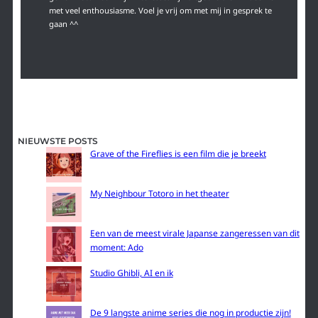
met veel enthousiasme. Voel je vrij om met mij in gesprek te
gaan ^^
NIEUWSTE POSTS
Grave of the Fireflies is een film die je breekt
My Neighbour Totoro in het theater
Een van de meest virale Japanse zangeressen van dit
moment: Ado
Studio Ghibli, AI en ik
De 9 langste anime series die nog in productie zijn!