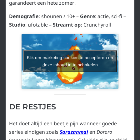
garandeert een hete zomer!
Demografie:
shounen / 10+ –
Genre
: actie, sci-fi –
Studio
: ufotable –
Streamt op:
Crunchyroll
Klik om marketing cookies te accepteren en
deze inhoud in te schakelen
DE RESTJES
Het doet altijd een beetje pijn wanneer goede
series eindigen zoals
Sarazanmai
en
Dororo