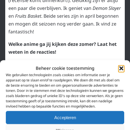
(recensie komt binnenkort!). Gelukkig zijn er altijd
een paar die overblijven. Ik geniet van
Demon Slayer
en
Fruits Basket
. Beide series zijn in april begonnen
en mogen dit seizoen nog verder gaan. Ik vind ze
fantastisch!
Welke anime ga jij kijken deze zomer? Laat het
weten in de reacties!
«
Sarazanmai: connecties
36 doden bij brandstichting Japanse anime
Beheer cookie toestemming
zijn kwetsbaar
studio Kyoto Animation
»
We gebruiken technologieën zoals cookies om informatie over je
apparaat op te slaan en/of te raadplegen. We doen dit met als doel om
PRAAT MEE!
de beste ervaring te bieden en om gepersonaliseerde advertenties te
tonen. Door in te stemmen met deze technologieën kunnen we gegevens
zoals bladeren gedrag of unieke ID's op deze site verwerken. Als je geen
WIL JE IETS KWIJT?
toestemming geeft of je toestemming intrekt, kan dit een nadelige
invloed hebben op bepaalde functies en mogelijkheden.
Accepteren