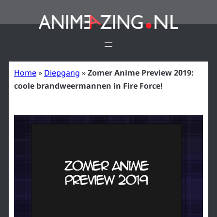
Ga
naar
de
inhoud
Home
»
Diepgang
»
Zomer Anime Preview 2019:
coole brandweermannen in Fire Force!