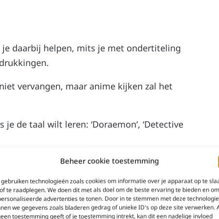
 je daarbij helpen, mits je met ondertiteling
tdrukkingen.
niet vervangen, maar anime kijken zal het
je de taal wilt leren: ‘Doraemon’, ‘Detective
Beheer cookie toestemming
gebruiken technologieën zoals cookies om informatie over je apparaat op te sla
of te raadplegen. We doen dit met als doel om de beste ervaring te bieden en o
ersonaliseerde advertenties te tonen. Door in te stemmen met deze technologi
nen we gegevens zoals bladeren gedrag of unieke ID's op deze site verwerken. 
e zelf creatief bent. Je komt veel
geen toestemming geeft of je toestemming intrekt, kan dit een nadelige invloed