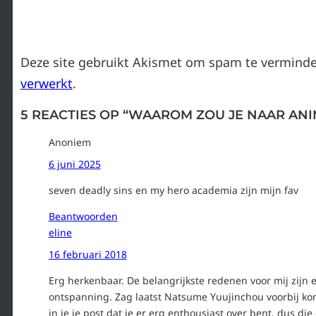
Deze site gebruikt Akismet om spam te vermind
verwerkt
.
5 REACTIES OP “WAAROM ZOU JE NAAR ANI
Anoniem
6 juni 2025
seven deadly sins en my hero academia zijn mijn fav
Beantwoorden
eline
16 februari 2018
Erg herkenbaar. De belangrijkste redenen voor mij zijn 
ontspanning. Zag laatst Natsume Yuujinchou voorbij kom
in je je post dat je er erg enthousiast over bent, dus die