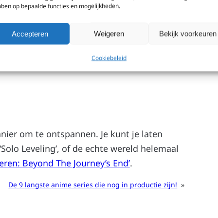
ben op bepaalde functies en mogelijkheden.
eren tekenen of animeren, dan kun je veel leren
Accepteren
Weigeren
Bekijk voorkeuren
iolet Evergarden’
,
‘Made In Abyss’
en
‘Your
Cookiebeleid
nier om te ontspannen. Je kunt je laten
Solo Leveling’, of de echte wereld helemaal
ieren: Beyond The Journey’s End’
.
De 9 langste anime series die nog in productie zijn!
»