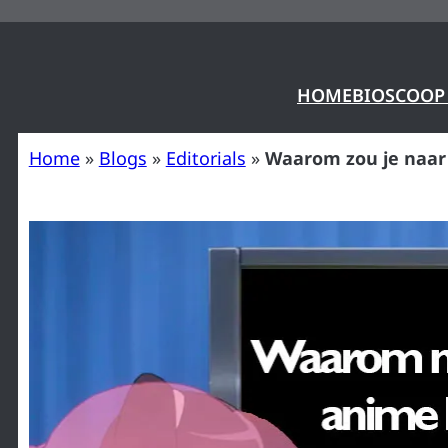
Ga
naar
de
HOME
BIOSCOOP
inhoud
Home
»
Blogs
»
Editorials
»
Waarom zou je naar