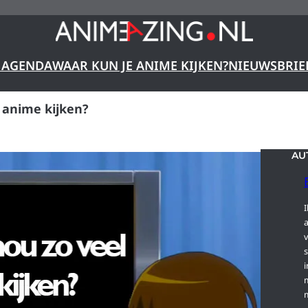
 AGENDA
WAAR KUN JE ANIME KIJKEN?
NIEUWSBRIE
 anime kijken?
AU
I
s
i