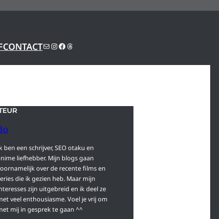
SUBSTACK
INSTAGRAM
FACEBOOK
THREADS
F
CONTACT
TEUR
Bo
k ben een schrijver, SEO otaku en
anime liefhebber. Mijn blogs gaan
voornamelijk over de recente films en
eries die ik gezien heb. Maar mijn
nteresses zijn uitgebreid en ik deel ze
met veel enthousiasme. Voel je vrij om
met mij in gesprek te gaan ^^