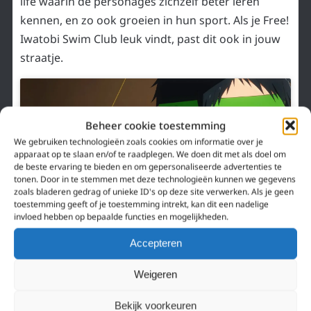
life waarin de personages zichzelf beter leren
kennen, en zo ook groeien in hun sport. Als je Free!
Iwatobi Swim Club leuk vindt, past dit ook in jouw
straatje.
Beheer cookie toestemming
We gebruiken technologieën zoals cookies om informatie over je
Klik om marketing cookies te accepteren en
apparaat op te slaan en/of te raadplegen. We doen dit met als doel om
deze inhoud in te schakelen
de beste ervaring te bieden en om gepersonaliseerde advertenties te
tonen. Door in te stemmen met deze technologieën kunnen we gegevens
zoals bladeren gedrag of unieke ID's op deze site verwerken. Als je geen
toestemming geeft of je toestemming intrekt, kan dit een nadelige
invloed hebben op bepaalde functies en mogelijkheden.
Accepteren
En dat waren mijn winter aanraders van Winter
2023. Welke anime series ga jij dit seizoen volgen?
Weigeren
Ik ben heel nieuwsgierig, dus laat zeker jouw
Bekijk voorkeuren
reactie achter!