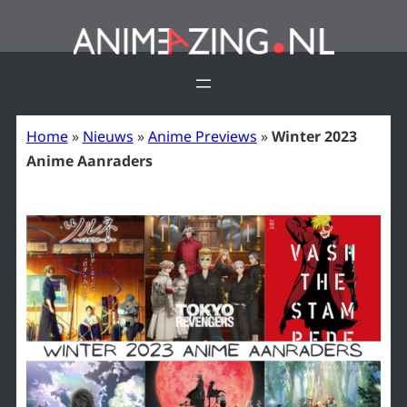
Ga
naar
de
inhoud
Home
»
Nieuws
»
Anime Previews
»
Winter 2023
Anime Aanraders